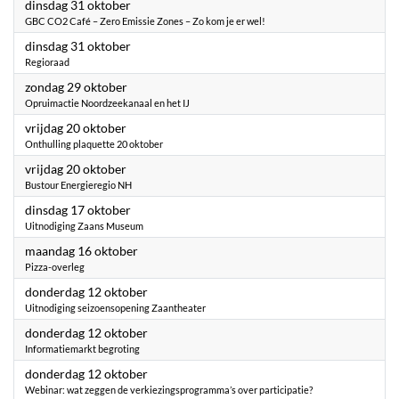
2023
dinsdag 31 oktober
GBC CO2 Café – Zero Emissie Zones – Zo kom je er wel!
2023
dinsdag 31 oktober
Regioraad
2023
zondag 29 oktober
Opruimactie Noordzeekanaal en het IJ
2023
vrijdag 20 oktober
Onthulling plaquette 20 oktober
2023
vrijdag 20 oktober
Bustour Energieregio NH
2023
dinsdag 17 oktober
Uitnodiging Zaans Museum
2023
maandag 16 oktober
Pizza-overleg
2023
donderdag 12 oktober
Uitnodiging seizoensopening Zaantheater
2023
donderdag 12 oktober
Informatiemarkt begroting
2023
donderdag 12 oktober
Webinar: wat zeggen de verkiezingsprogramma’s over participatie?