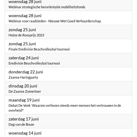
2023
woensdag 28 juni
Webinar strategische heroriëntatie mobiliteitsfonds
2023
woensdag 28 juni
Webinar voor raadsleden - Nieuwe Wet Goed Verhuurderschap
2023
zondag 25 juni
Hotze de Roosprijs 2023
2023
zondag 25 juni
Finale Eredivisie Beachvolleybal tournooi
2023
zaterdag 24 juni
Eredivisie Beachvolleybal tournooi
2023
donderdag 22 juni
Zaanse Haringparty
2023
dinsdag 20 juni
De Zaanse Zomertoer
2023
maandag 19 juni
Debat De Vonk 'Waarom verliezen steeds meer mensen het vertrouwen in de
overheid?'
2023
zaterdag 17 juni
Dag van de Bouw
2023
woensdag 14 juni