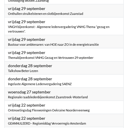
Uitnodiging bezoek Zaanbrug
2023
vrijdag 29 september
Onthullen struikelstenen en slotbijeenkomst Zaanstad
2023
vrijdag 29 september
VNGH bijeenkomst - Algemene ledenvergadering VNHG Thema “gezag en
vertrouwen”.
2023
vrijdag 29 september
Bustour voor ambtenaren: van HOE naar ZO in de energietransitie
2023
vrijdag 29 september
Themabijeenkomst VNHG Gezag en Vertrouwen 29 september
2023
donderdag 28 september
Talkshow Beter Lezen
2023
donderdag 28 september
Ingelaste Algemene Ledenvergadering SAENZ
2023
woensdag 27 september
Regionale raadsledenbijeenkomst Zaanstreek-Waterland
2023
vrijdag 22 september
Ontmoetingsdag Flexwoningen Oekraïne Noorderveenweg
2023
vrijdag 22 september
GEANNULEERD - Regiomiddag Vervoerregio Amsterdam