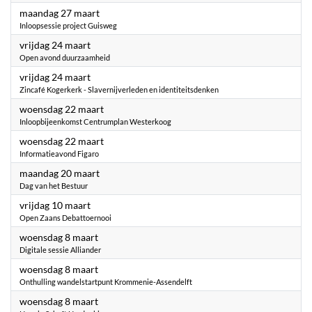
2023
maandag 27 maart
Inloopsessie project Guisweg
2023
vrijdag 24 maart
Open avond duurzaamheid
2023
vrijdag 24 maart
Zincafé Kogerkerk - Slavernijverleden en identiteitsdenken
2023
woensdag 22 maart
Inloopbijeenkomst Centrumplan Westerkoog
2023
woensdag 22 maart
Informatieavond Figaro
2023
maandag 20 maart
Dag van het Bestuur
2023
vrijdag 10 maart
Open Zaans Debattoernooi
2023
woensdag 8 maart
Digitale sessie Alliander
2023
woensdag 8 maart
Onthulling wandelstartpunt Krommenie-Assendelft
2023
woensdag 8 maart