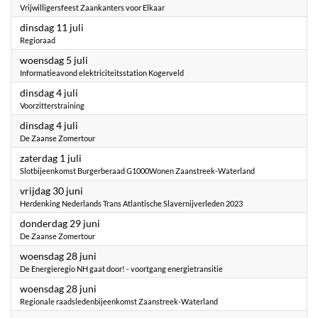
Vrijwilligersfeest Zaankanters voor Elkaar
2023
dinsdag 11 juli
Regioraad
2023
woensdag 5 juli
Informatieavond elektriciteitsstation Kogerveld
2023
dinsdag 4 juli
Voorzitterstraining
2023
dinsdag 4 juli
De Zaanse Zomertour
2023
zaterdag 1 juli
Slotbijeenkomst Burgerberaad G1000Wonen Zaanstreek-Waterland
2023
vrijdag 30 juni
Herdenking Nederlands Trans Atlantische Slavernijverleden 2023
2023
donderdag 29 juni
De Zaanse Zomertour
2023
woensdag 28 juni
De Energieregio NH gaat door! - voortgang energietransitie
2023
woensdag 28 juni
Regionale raadsledenbijeenkomst Zaanstreek-Waterland