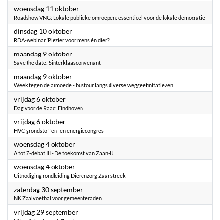
2023
woensdag 11 oktober
Roadshow VNG: Lokale publieke omroepen: essentieel voor de lokale democratie
2023
dinsdag 10 oktober
RDA-webinar ‘Plezier voor mens én dier?’
2023
maandag 9 oktober
Save the date: Sinterklaasconvenant
2023
maandag 9 oktober
Week tegen de armoede - bustour langs diverse weggeefinitatieven
2023
vrijdag 6 oktober
Dag voor de Raad: Eindhoven
2023
vrijdag 6 oktober
HVC grondstoffen- en energiecongres
2023
woensdag 4 oktober
A tot Z-debat III - De toekomst van Zaan-IJ
2023
woensdag 4 oktober
Uitnodiging rondleiding Dierenzorg Zaanstreek
2023
zaterdag 30 september
NK Zaalvoetbal voor gemeenteraden
2023
vrijdag 29 september