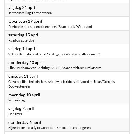
2023
vrijdag 21 april
Tentoonstelling ‘Eerste stenen’
2023
woensdag 19 april
Regionale raadsledenbijeenkomst Zaanstreek-Waterland
2023
zaterdag 15 april
Raad op Zaterdag
2023
vrijdag 14 april
VNHG-themabijeenkomst “bij de gemeenten komt alles samen”.
2023
donderdag 13 april
Film Houtbouw van Stichting BABEL, Zaans architectuurplatform
2023
dinsdag 11 april
Gezamenlijke technische sessie | windturbines bij Noorder IJ plas/Cornelis
Douwesterrein
2023
maandag 10 april
2e paasdag
2023
vrijdag 7 april
DeKamer
2023
donderdag 6 april
Bijeenkomst Ready to Connect - Democratie en Jongeren