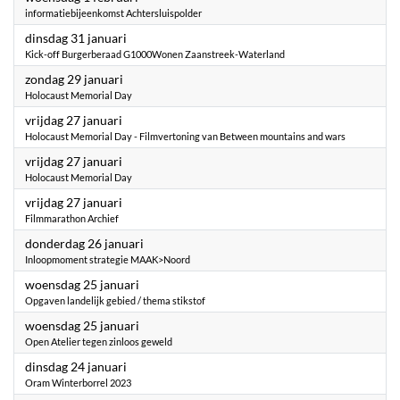
informatiebijeenkomst Achtersluispolder
2023
dinsdag 31 januari
Kick-off Burgerberaad G1000Wonen Zaanstreek-Waterland
2023
zondag 29 januari
Holocaust Memorial Day
2023
vrijdag 27 januari
Holocaust Memorial Day - Filmvertoning van Between mountains and wars
2023
vrijdag 27 januari
Holocaust Memorial Day
2023
vrijdag 27 januari
Filmmarathon Archief
2023
donderdag 26 januari
Inloopmoment strategie MAAK>Noord
2023
woensdag 25 januari
Opgaven landelijk gebied / thema stikstof
2023
woensdag 25 januari
Open Atelier tegen zinloos geweld
2023
dinsdag 24 januari
Oram Winterborrel 2023