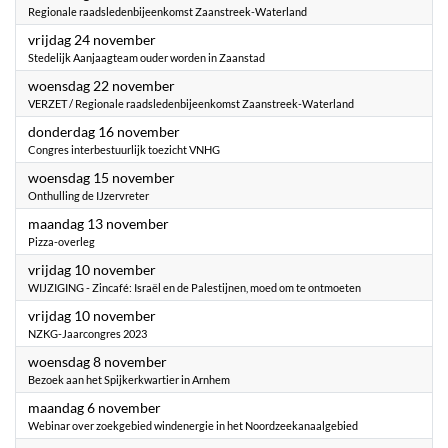
Regionale raadsledenbijeenkomst Zaanstreek-Waterland
2023
vrijdag 24 november
Stedelijk Aanjaagteam ouder worden in Zaanstad
2023
woensdag 22 november
VERZET / Regionale raadsledenbijeenkomst Zaanstreek-Waterland
2023
donderdag 16 november
Congres interbestuurlijk toezicht VNHG
2023
woensdag 15 november
Onthulling de IJzervreter
2023
maandag 13 november
Pizza-overleg
2023
vrijdag 10 november
WIJZIGING - Zincafé: Israël en de Palestijnen, moed om te ontmoeten
2023
vrijdag 10 november
NZKG-Jaarcongres 2023
2023
woensdag 8 november
Bezoek aan het Spijkerkwartier in Arnhem
2023
maandag 6 november
Webinar over zoekgebied windenergie in het Noordzeekanaalgebied