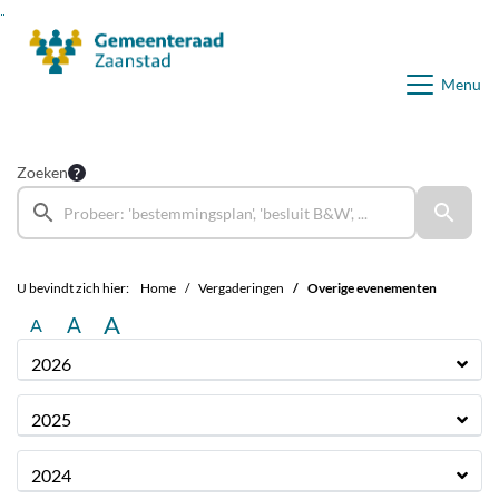
Ga naar de inhoud van deze pagina
Ga naar het zoeken
Ga naar het menu
Menu
Zoeken
U bevindt zich hier:
Home
Vergaderingen
Overige evenementen
A
A
A
2026
2025
2024