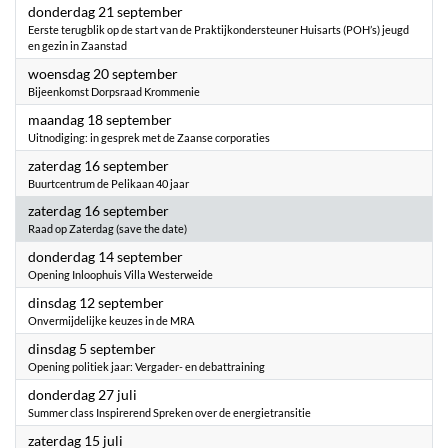
2023
donderdag 21 september
Eerste terugblik op de start van de Praktijkondersteuner Huisarts (POH’s) jeugd
en gezin in Zaanstad
2023
woensdag 20 september
Bijeenkomst Dorpsraad Krommenie
2023
maandag 18 september
Uitnodiging: in gesprek met de Zaanse corporaties
2023
zaterdag 16 september
Buurtcentrum de Pelikaan 40 jaar
2023
zaterdag 16 september
Raad op Zaterdag (save the date)
2023
donderdag 14 september
Opening Inloophuis Villa Westerweide
2023
dinsdag 12 september
Onvermijdelijke keuzes in de MRA
2023
dinsdag 5 september
Opening politiek jaar: Vergader- en debattraining
2023
donderdag 27 juli
Summer class Inspirerend Spreken over de energietransitie
2023
zaterdag 15 juli