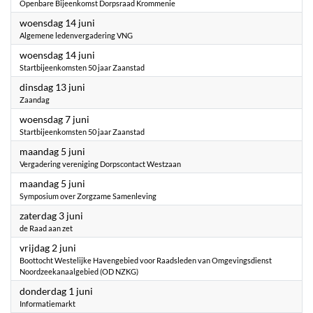
Openbare Bijeenkomst Dorpsraad Krommenie
2023
woensdag 14 juni
Algemene ledenvergadering VNG
2023
woensdag 14 juni
Startbijeenkomsten 50 jaar Zaanstad
2023
dinsdag 13 juni
Zaandag
2023
woensdag 7 juni
Startbijeenkomsten 50 jaar Zaanstad
2023
maandag 5 juni
Vergadering vereniging Dorpscontact Westzaan
2023
maandag 5 juni
Symposium over Zorgzame Samenleving
2023
zaterdag 3 juni
de Raad aan zet
2023
vrijdag 2 juni
Boottocht Westelijke Havengebied voor Raadsleden van Omgevingsdienst
Noordzeekanaalgebied (OD NZKG)
2023
donderdag 1 juni
Informatiemarkt