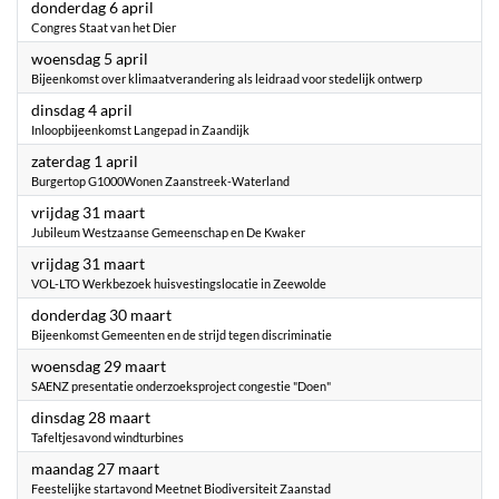
2023
donderdag 6 april
Congres Staat van het Dier
2023
woensdag 5 april
Bijeenkomst over klimaatverandering als leidraad voor stedelijk ontwerp
2023
dinsdag 4 april
Inloopbijeenkomst Langepad in Zaandijk
2023
zaterdag 1 april
Burgertop G1000Wonen Zaanstreek-Waterland
2023
vrijdag 31 maart
Jubileum Westzaanse Gemeenschap en De Kwaker
2023
vrijdag 31 maart
VOL-LTO Werkbezoek huisvestingslocatie in Zeewolde
2023
donderdag 30 maart
Bijeenkomst Gemeenten en de strijd tegen discriminatie
2023
woensdag 29 maart
SAENZ presentatie onderzoeksproject congestie "Doen"
2023
dinsdag 28 maart
Tafeltjesavond windturbines
2023
maandag 27 maart
Feestelijke startavond Meetnet Biodiversiteit Zaanstad