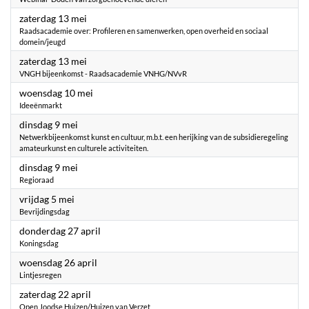
2023
zaterdag 13 mei
Raadsacademie over: Profileren en samenwerken, open overheid en sociaal
domein/jeugd
2023
zaterdag 13 mei
VNGH bijeenkomst - Raadsacademie VNHG/NVvR
2023
woensdag 10 mei
Ideeënmarkt
2023
dinsdag 9 mei
Netwerkbijeenkomst kunst en cultuur, m.b.t. een herijking van de subsidieregeling
amateurkunst en culturele activiteiten.
2023
dinsdag 9 mei
Regioraad
2023
vrijdag 5 mei
Bevrijdingsdag
2023
donderdag 27 april
Koningsdag
2023
woensdag 26 april
Lintjesregen
2023
zaterdag 22 april
Open Joodse Huizen/Huizen van Verzet