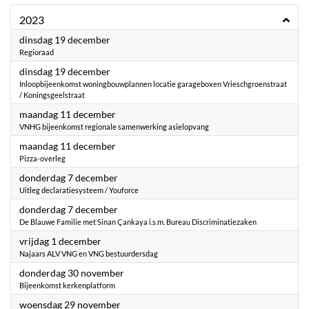
2023
2023
dinsdag 19 december
Regioraad
2023
dinsdag 19 december
Inloopbijeenkomst woningbouwplannen locatie garageboxen Vrieschgroenstraat
/ Koningsgeelstraat
2023
maandag 11 december
VNHG bijeenkomst regionale samenwerking asielopvang
2023
maandag 11 december
Pizza-overleg
2023
donderdag 7 december
Uitleg declaratiesysteem / Youforce
2023
donderdag 7 december
De Blauwe Familie met Sinan Çankaya i.s.m. Bureau Discriminatiezaken
2023
vrijdag 1 december
Najaars ALV VNG en VNG bestuurdersdag
2023
donderdag 30 november
Bijeenkomst kerkenplatform
2023
woensdag 29 november