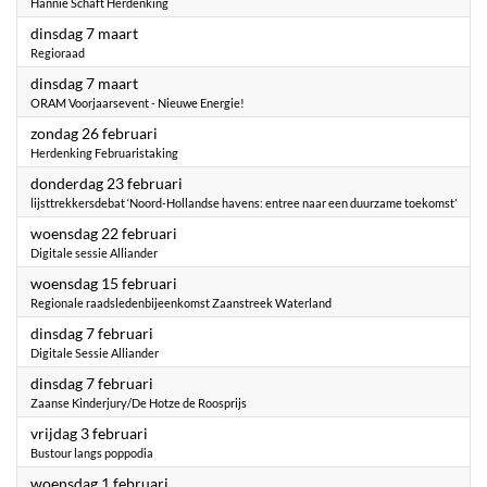
Hannie Schaft Herdenking
2023
dinsdag 7 maart
Regioraad
2023
dinsdag 7 maart
ORAM Voorjaarsevent - Nieuwe Energie!
2023
zondag 26 februari
Herdenking Februaristaking
2023
donderdag 23 februari
lijsttrekkersdebat ‘Noord-Hollandse havens: entree naar een duurzame toekomst’
2023
woensdag 22 februari
Digitale sessie Alliander
2023
woensdag 15 februari
Regionale raadsledenbijeenkomst Zaanstreek Waterland
2023
dinsdag 7 februari
Digitale Sessie Alliander
2023
dinsdag 7 februari
Zaanse Kinderjury/De Hotze de Roosprijs
2023
vrijdag 3 februari
Bustour langs poppodia
2023
woensdag 1 februari