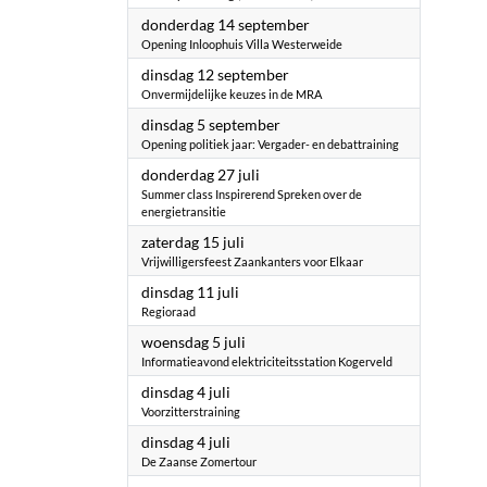
2023
donderdag 14 september
Opening Inloophuis Villa Westerweide
2023
dinsdag 12 september
Onvermijdelijke keuzes in de MRA
2023
dinsdag 5 september
Opening politiek jaar: Vergader- en debattraining
2023
donderdag 27 juli
Summer class Inspirerend Spreken over de
energietransitie
2023
zaterdag 15 juli
Vrijwilligersfeest Zaankanters voor Elkaar
2023
dinsdag 11 juli
Regioraad
2023
woensdag 5 juli
Informatieavond elektriciteitsstation Kogerveld
2023
dinsdag 4 juli
Voorzitterstraining
2023
dinsdag 4 juli
De Zaanse Zomertour