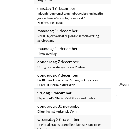
Regioraad
2023
dinsdag 19 december
Inloopbijeenkomst woningbouwplannen locatie
garageboxen Vrieschgroenstraat /
Koningsgeelstraat
2023
maandag 11 december
VNHG bijeenkomst regionale samenwerking
asielopvang
2023
maandag 11 december
Pizza-overleg
2023
donderdag 7 december
Uitleg declaratiesysteem / Youforce
2023
donderdag 7 december
De Blauwe Familie met Sinan Çankaya i.s.m.
Agen
Bureau Discriminatiezaken
2023
vrijdag 1 december
Najaars ALV VNG en VNG bestuurdersdag
2023
donderdag 30 november
Bijeenkomst kerkenplatform
2023
woensdag 29 november
Regionale raadsledenbijeenkomst Zaanstreek-