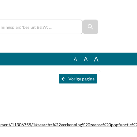
A
A
A
Vorige pagina
/document/11306759/1#search=%22verkenning%20zaanse%20popfunctie%