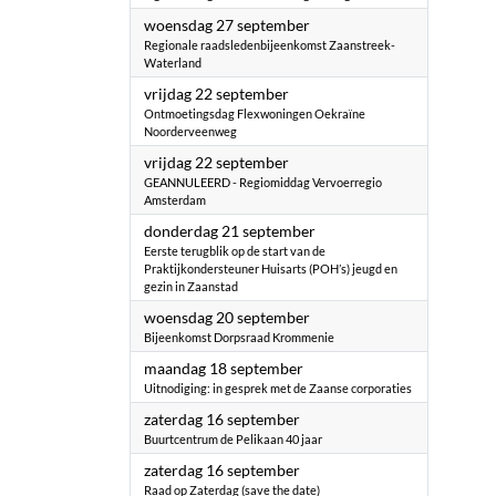
2023
woensdag 27 september
Regionale raadsledenbijeenkomst Zaanstreek-
Waterland
2023
vrijdag 22 september
Ontmoetingsdag Flexwoningen Oekraïne
Noorderveenweg
2023
vrijdag 22 september
GEANNULEERD - Regiomiddag Vervoerregio
Amsterdam
2023
donderdag 21 september
Eerste terugblik op de start van de
Praktijkondersteuner Huisarts (POH’s) jeugd en
gezin in Zaanstad
2023
woensdag 20 september
Bijeenkomst Dorpsraad Krommenie
2023
maandag 18 september
Uitnodiging: in gesprek met de Zaanse corporaties
2023
zaterdag 16 september
Buurtcentrum de Pelikaan 40 jaar
2023
zaterdag 16 september
Raad op Zaterdag (save the date)