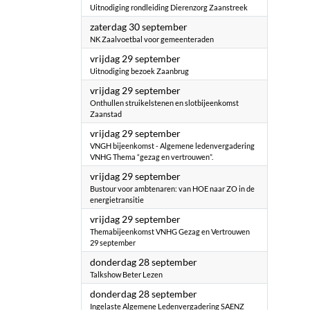
Uitnodiging rondleiding Dierenzorg Zaanstreek
2023
zaterdag 30 september
NK Zaalvoetbal voor gemeenteraden
2023
vrijdag 29 september
Uitnodiging bezoek Zaanbrug
2023
vrijdag 29 september
Onthullen struikelstenen en slotbijeenkomst
Zaanstad
2023
vrijdag 29 september
VNGH bijeenkomst - Algemene ledenvergadering
VNHG Thema “gezag en vertrouwen”.
2023
vrijdag 29 september
Bustour voor ambtenaren: van HOE naar ZO in de
energietransitie
2023
vrijdag 29 september
Themabijeenkomst VNHG Gezag en Vertrouwen
29 september
2023
donderdag 28 september
Talkshow Beter Lezen
2023
donderdag 28 september
Ingelaste Algemene Ledenvergadering SAENZ