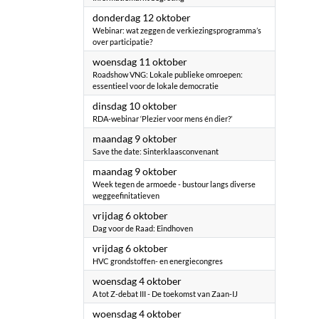
2023
donderdag 12 oktober
Webinar: wat zeggen de verkiezingsprogramma’s
over participatie?
2023
woensdag 11 oktober
Roadshow VNG: Lokale publieke omroepen:
essentieel voor de lokale democratie
2023
dinsdag 10 oktober
RDA-webinar ‘Plezier voor mens én dier?’
2023
maandag 9 oktober
Save the date: Sinterklaasconvenant
2023
maandag 9 oktober
Week tegen de armoede - bustour langs diverse
weggeefinitatieven
2023
vrijdag 6 oktober
Dag voor de Raad: Eindhoven
2023
vrijdag 6 oktober
HVC grondstoffen- en energiecongres
2023
woensdag 4 oktober
A tot Z-debat III - De toekomst van Zaan-IJ
2023
woensdag 4 oktober