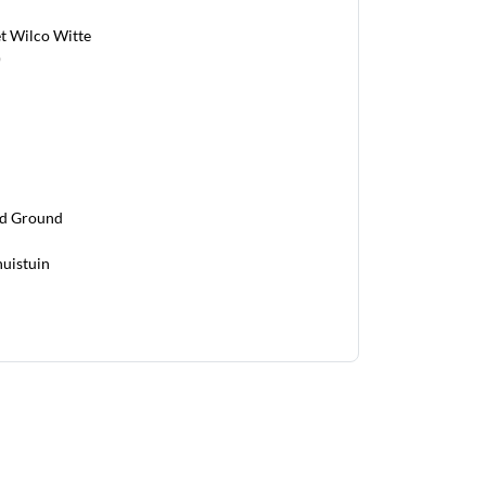
t Wilco Witte
)
lid Ground
huistuin