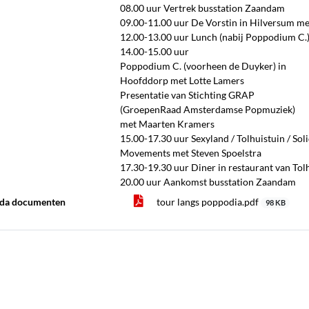
08.00 uur Vertrek busstation Zaandam
09.00-11.00 uur De Vorstin in Hilversum me
12.00-13.00 uur Lunch (nabij Poppodium C.
14.00-15.00 uur
Poppodium C. (voorheen de Duyker) in
Hoofddorp met Lotte Lamers
Presentatie van Stichting GRAP
(GroepenRaad Amsterdamse Popmuziek)
met Maarten Kramers
15.00-17.30 uur Sexyland / Tolhuistuin / So
Movements met Steven Spoelstra
17.30-19.30 uur Diner in restaurant van Tol
20.00 uur Aankomst busstation Zaandam
da documenten
tour langs poppodia.pdf
98 KB