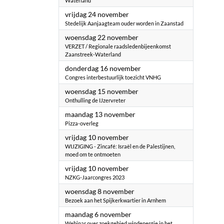
Waterland
2023
vrijdag 24 november
Stedelijk Aanjaagteam ouder worden in Zaanstad
2023
woensdag 22 november
VERZET / Regionale raadsledenbijeenkomst
Zaanstreek-Waterland
2023
donderdag 16 november
Congres interbestuurlijk toezicht VNHG
2023
woensdag 15 november
Onthulling de IJzervreter
2023
maandag 13 november
Pizza-overleg
2023
vrijdag 10 november
WIJZIGING - Zincafé: Israël en de Palestijnen,
moed om te ontmoeten
2023
vrijdag 10 november
NZKG-Jaarcongres 2023
2023
woensdag 8 november
Bezoek aan het Spijkerkwartier in Arnhem
2023
maandag 6 november
Webinar over zoekgebied windenergie in het