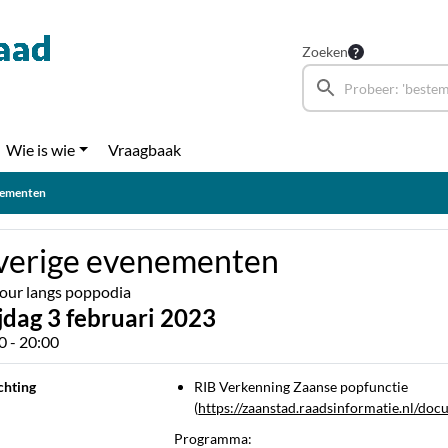
Zoeken
Wie is wie
Vraagbaak
nementen
erige evenementen
our langs poppodia
jdag 3 februari 2023
0 - 20:00
chting
RIB Verkenning Zaanse popfunctie
(
https://zaanstad.raadsinformatie.nl
Programma: