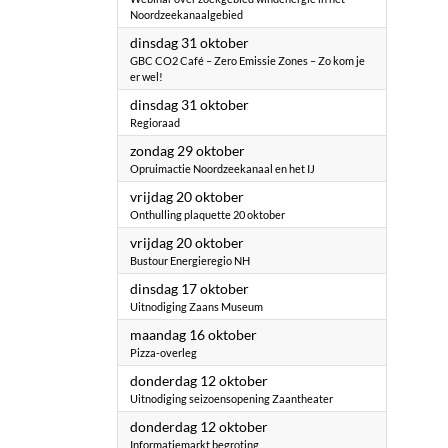
Noordzeekanaalgebied
2023
dinsdag 31 oktober
GBC CO2 Café – Zero Emissie Zones – Zo kom je
er wel!
2023
dinsdag 31 oktober
Regioraad
2023
zondag 29 oktober
Opruimactie Noordzeekanaal en het IJ
2023
vrijdag 20 oktober
Onthulling plaquette 20 oktober
2023
vrijdag 20 oktober
Bustour Energieregio NH
2023
dinsdag 17 oktober
Uitnodiging Zaans Museum
2023
maandag 16 oktober
Pizza-overleg
2023
donderdag 12 oktober
Uitnodiging seizoensopening Zaantheater
2023
donderdag 12 oktober
Informatiemarkt begroting