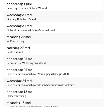
2023
donderdag 1 juni
lancering expeditie Schone Wereld
2023
woensdag 31 mei
Opening Keti Koti Maand
2023
woensdag 31 mei
Netwerkbijeenkomst Zaans Sportakkoord
2023
maandag 29 mei
2e Pinksterdag
2023
zaterdag 27 mei
Lente Kabinet
2023
donderdag 25 mei
Kennissessie Wind en gezondheid
2023
donderdag 25 mei
Discussiebijeenkomst over Verenigingsstrategie 2030
2023
woensdag 24 mei
Discussiebijeenkomst over de stadsparken van de toekomst
2023
donderdag 18 mei
Hemelvaartsdag
2023
maandag 15 mei
Webinar ‘Doden van zorgbehoevende dieren’