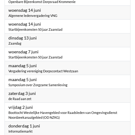
Openbare Bijeenkomst Dorpsraad Krommenie
2023
woensdag 14 juni
Algemene ledenvergadering VNG
2023
woensdag 14 juni
Startbijeenkomsten 50 jaar Zaanstad
2023
dinsdag 13 juni
Zaandag
2023
woensdag 7 juni
Startbijeenkomsten 50 jaar Zaanstad
2023
maandag 5 juni
Vergadering vereniging Dorpscontact Westzaan
2023
maandag 5 juni
Symposium over Zorgzame Samenleving
2023
zaterdag 3 juni
de Raad aan zet
2023
vrijdag 2 juni
Boottocht Westelijke Havengebied voor Raadsleden van Omgevingsdienst
Noordzeekanaalgebied (OD NZKG)
2023
donderdag 1 juni
Informatiemarkt