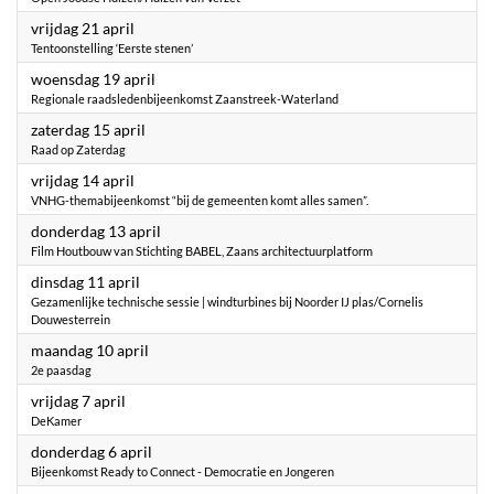
2023
vrijdag 21 april
Tentoonstelling ‘Eerste stenen’
2023
woensdag 19 april
Regionale raadsledenbijeenkomst Zaanstreek-Waterland
2023
zaterdag 15 april
Raad op Zaterdag
2023
vrijdag 14 april
VNHG-themabijeenkomst “bij de gemeenten komt alles samen”.
2023
donderdag 13 april
Film Houtbouw van Stichting BABEL, Zaans architectuurplatform
2023
dinsdag 11 april
Gezamenlijke technische sessie | windturbines bij Noorder IJ plas/Cornelis
Douwesterrein
2023
maandag 10 april
2e paasdag
2023
vrijdag 7 april
DeKamer
2023
donderdag 6 april
Bijeenkomst Ready to Connect - Democratie en Jongeren