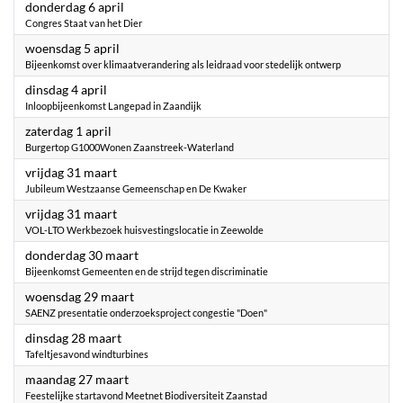
2023
donderdag 6 april
Congres Staat van het Dier
2023
woensdag 5 april
Bijeenkomst over klimaatverandering als leidraad voor stedelijk ontwerp
2023
dinsdag 4 april
Inloopbijeenkomst Langepad in Zaandijk
2023
zaterdag 1 april
Burgertop G1000Wonen Zaanstreek-Waterland
2023
vrijdag 31 maart
Jubileum Westzaanse Gemeenschap en De Kwaker
2023
vrijdag 31 maart
VOL-LTO Werkbezoek huisvestingslocatie in Zeewolde
2023
donderdag 30 maart
Bijeenkomst Gemeenten en de strijd tegen discriminatie
2023
woensdag 29 maart
SAENZ presentatie onderzoeksproject congestie "Doen"
2023
dinsdag 28 maart
Tafeltjesavond windturbines
2023
maandag 27 maart
Feestelijke startavond Meetnet Biodiversiteit Zaanstad