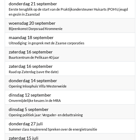
2023
donderdag 21 september
Eerste terugblik op de start van de Praktijkondersteuner Huisarts (POH’s) jeugd
en gezin in Zaanstad
2023
woensdag 20 september
Bijeenkomst Dorpsraad Krommenie
2023
maandag 18 september
Uitnodiging: in gesprek met de Zaanse corporaties
2023
zaterdag 16 september
Buurtcentrum de Pelikaan 40 jaar
2023
zaterdag 16 september
Raad op Zaterdag (save the date)
2023
donderdag 14 september
Opening Inloophuis Villa Westerweide
2023
dinsdag 12 september
Onvermijdelijke keuzes in de MRA
2023
dinsdag 5 september
Opening politiek jaar: Vergader- en debattraining
2023
donderdag 27 juli
Summer class Inspirerend Spreken over de energietransitie
2023
zaterdag 15 juli