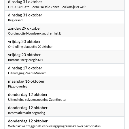
2023
dinsdag 31 oktober
GBC CO2 Café – Zero Emissie Zones – Zo kom je er wel!
2023
dinsdag 31 oktober
Regioraad
2023
zondag 29 oktober
Opruimactie Noordzeekanaal en het IJ
2023
vrijdag 20 oktober
Onthulling plaquette 20 oktober
2023
vrijdag 20 oktober
Bustour Energieregio NH
2023
dinsdag 17 oktober
Uitnodiging Zaans Museum
2023
maandag 16 oktober
Pizza-overleg
2023
donderdag 12 oktober
Uitnodiging seizoensopening Zaantheater
2023
donderdag 12 oktober
Informatiemarkt begroting
2023
donderdag 12 oktober
Webinar: wat zeggen de verkiezingsprogramma’s over participatie?