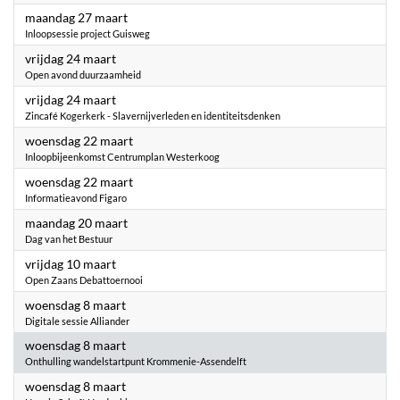
2023
maandag 27 maart
Inloopsessie project Guisweg
2023
vrijdag 24 maart
Open avond duurzaamheid
2023
vrijdag 24 maart
Zincafé Kogerkerk - Slavernijverleden en identiteitsdenken
2023
woensdag 22 maart
Inloopbijeenkomst Centrumplan Westerkoog
2023
woensdag 22 maart
Informatieavond Figaro
2023
maandag 20 maart
Dag van het Bestuur
2023
vrijdag 10 maart
Open Zaans Debattoernooi
2023
woensdag 8 maart
Digitale sessie Alliander
2023
woensdag 8 maart
Onthulling wandelstartpunt Krommenie-Assendelft
2023
woensdag 8 maart