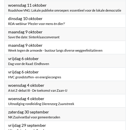
2023
woensdag 11 oktober
Roadshow VNG: Lokale publieke omroepen: essentieel voor de lokale democratie
2023
dinsdag 10 oktober
RDA-webinar ‘Plezier voor mens én dier?’
2023
maandag 9 oktober
Save the date: Sinterklaasconvenant
2023
maandag 9 oktober
Week tegen de armoede - bustour langs diverse weggeefinitatieven
2023
vrijdag 6 oktober
Dag voor de Raad: Eindhoven
2023
vrijdag 6 oktober
HVC grondstoffen- en energiecongres
2023
woensdag 4 oktober
A tot Z-debat III - De toekomst van Zaan-IJ
2023
woensdag 4 oktober
Uitnodiging rondleiding Dierenzorg Zaanstreek
2023
zaterdag 30 september
NK Zaalvoetbal voor gemeenteraden
2023
vrijdag 29 september