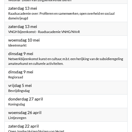
2023
zaterdag 13 mei
Raadsacademie over: Profileren en samenwerken, open overheid en sociaal
domein/jeugd
2023
zaterdag 13 mei
VNGH bijeenkomst - Raadsacademie VNHG/NVvR
2023
woensdag 10 mei
Ideeënmarkt
2023
dinsdag 9 mei
Netwerkbijeenkomst kunst en cultuur, m.b.t. een herijking van de subsidieregeling
amateurkunst en culturele activiteiten.
2023
dinsdag 9 mei
Regioraad
2023
vrijdag 5 mei
Bevrijdingsdag
2023
donderdag 27 april
Koningsdag
2023
woensdag 26 april
Lintjesregen
2023
zaterdag 22 april
Open Joodse Huizen/Huizen van Verzet