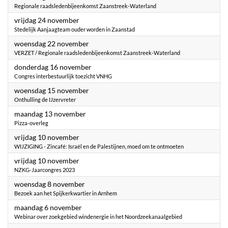
Regionale raadsledenbijeenkomst Zaanstreek-Waterland
2023
vrijdag 24 november
Stedelijk Aanjaagteam ouder worden in Zaanstad
2023
woensdag 22 november
VERZET / Regionale raadsledenbijeenkomst Zaanstreek-Waterland
2023
donderdag 16 november
Congres interbestuurlijk toezicht VNHG
2023
woensdag 15 november
Onthulling de IJzervreter
2023
maandag 13 november
Pizza-overleg
2023
vrijdag 10 november
WIJZIGING - Zincafé: Israël en de Palestijnen, moed om te ontmoeten
2023
vrijdag 10 november
NZKG-Jaarcongres 2023
2023
woensdag 8 november
Bezoek aan het Spijkerkwartier in Arnhem
2023
maandag 6 november
Webinar over zoekgebied windenergie in het Noordzeekanaalgebied