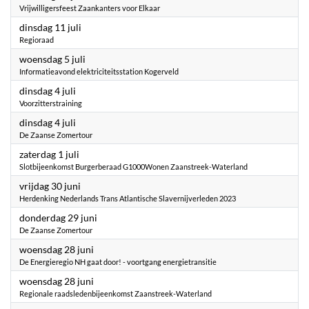
Vrijwilligersfeest Zaankanters voor Elkaar
2023
dinsdag 11 juli
Regioraad
2023
woensdag 5 juli
Informatieavond elektriciteitsstation Kogerveld
2023
dinsdag 4 juli
Voorzitterstraining
2023
dinsdag 4 juli
De Zaanse Zomertour
2023
zaterdag 1 juli
Slotbijeenkomst Burgerberaad G1000Wonen Zaanstreek-Waterland
2023
vrijdag 30 juni
Herdenking Nederlands Trans Atlantische Slavernijverleden 2023
2023
donderdag 29 juni
De Zaanse Zomertour
2023
woensdag 28 juni
De Energieregio NH gaat door! - voortgang energietransitie
2023
woensdag 28 juni
Regionale raadsledenbijeenkomst Zaanstreek-Waterland