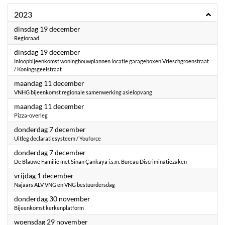
2023
2023
dinsdag 19 december
Regioraad
2023
dinsdag 19 december
Inloopbijeenkomst woningbouwplannen locatie garageboxen Vrieschgroenstraat
/ Koningsgeelstraat
2023
maandag 11 december
VNHG bijeenkomst regionale samenwerking asielopvang
2023
maandag 11 december
Pizza-overleg
2023
donderdag 7 december
Uitleg declaratiesysteem / Youforce
2023
donderdag 7 december
De Blauwe Familie met Sinan Çankaya i.s.m. Bureau Discriminatiezaken
2023
vrijdag 1 december
Najaars ALV VNG en VNG bestuurdersdag
2023
donderdag 30 november
Bijeenkomst kerkenplatform
2023
woensdag 29 november