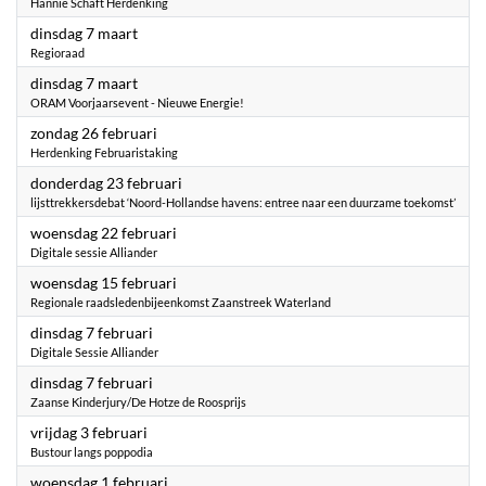
Hannie Schaft Herdenking
2023
dinsdag 7 maart
Regioraad
2023
dinsdag 7 maart
ORAM Voorjaarsevent - Nieuwe Energie!
2023
zondag 26 februari
Herdenking Februaristaking
2023
donderdag 23 februari
lijsttrekkersdebat ‘Noord-Hollandse havens: entree naar een duurzame toekomst’
2023
woensdag 22 februari
Digitale sessie Alliander
2023
woensdag 15 februari
Regionale raadsledenbijeenkomst Zaanstreek Waterland
2023
dinsdag 7 februari
Digitale Sessie Alliander
2023
dinsdag 7 februari
Zaanse Kinderjury/De Hotze de Roosprijs
2023
vrijdag 3 februari
Bustour langs poppodia
2023
woensdag 1 februari