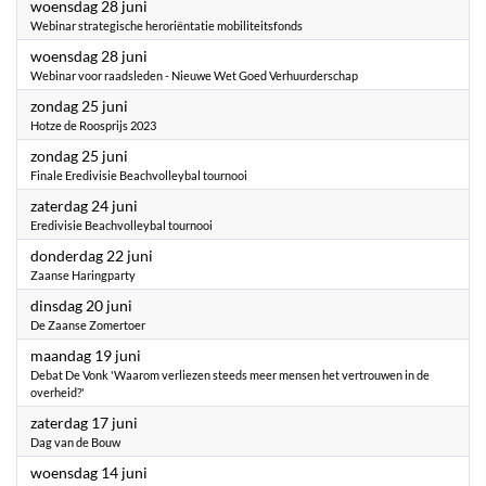
2023
woensdag 28 juni
Webinar strategische heroriëntatie mobiliteitsfonds
2023
woensdag 28 juni
Webinar voor raadsleden - Nieuwe Wet Goed Verhuurderschap
2023
zondag 25 juni
Hotze de Roosprijs 2023
2023
zondag 25 juni
Finale Eredivisie Beachvolleybal tournooi
2023
zaterdag 24 juni
Eredivisie Beachvolleybal tournooi
2023
donderdag 22 juni
Zaanse Haringparty
2023
dinsdag 20 juni
De Zaanse Zomertoer
2023
maandag 19 juni
Debat De Vonk 'Waarom verliezen steeds meer mensen het vertrouwen in de
overheid?'
2023
zaterdag 17 juni
Dag van de Bouw
2023
woensdag 14 juni