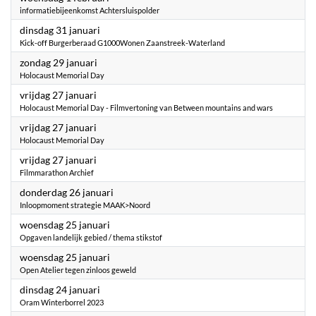
informatiebijeenkomst Achtersluispolder
2023
dinsdag 31 januari
Kick-off Burgerberaad G1000Wonen Zaanstreek-Waterland
2023
zondag 29 januari
Holocaust Memorial Day
2023
vrijdag 27 januari
Holocaust Memorial Day - Filmvertoning van Between mountains and wars
2023
vrijdag 27 januari
Holocaust Memorial Day
2023
vrijdag 27 januari
Filmmarathon Archief
2023
donderdag 26 januari
Inloopmoment strategie MAAK>Noord
2023
woensdag 25 januari
Opgaven landelijk gebied / thema stikstof
2023
woensdag 25 januari
Open Atelier tegen zinloos geweld
2023
dinsdag 24 januari
Oram Winterborrel 2023