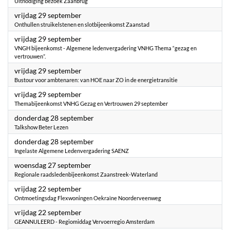
Uitnodiging bezoek Zaanbrug
2023
vrijdag 29 september
Onthullen struikelstenen en slotbijeenkomst Zaanstad
2023
vrijdag 29 september
VNGH bijeenkomst - Algemene ledenvergadering VNHG Thema “gezag en
vertrouwen”.
2023
vrijdag 29 september
Bustour voor ambtenaren: van HOE naar ZO in de energietransitie
2023
vrijdag 29 september
Themabijeenkomst VNHG Gezag en Vertrouwen 29 september
2023
donderdag 28 september
Talkshow Beter Lezen
2023
donderdag 28 september
Ingelaste Algemene Ledenvergadering SAENZ
2023
woensdag 27 september
Regionale raadsledenbijeenkomst Zaanstreek-Waterland
2023
vrijdag 22 september
Ontmoetingsdag Flexwoningen Oekraïne Noorderveenweg
2023
vrijdag 22 september
GEANNULEERD - Regiomiddag Vervoerregio Amsterdam