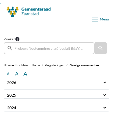
Ga naar de inhoud van deze pagina
Ga naar het zoeken
Ga naar het menu
Menu
Zoeken
U bevindt zich hier:
Home
Vergaderingen
Overige evenementen
A
A
A
2026
2025
2024