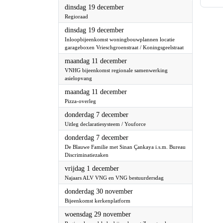
2023
dinsdag 19 december
Regioraad
2023
dinsdag 19 december
Inloopbijeenkomst woningbouwplannen locatie
garageboxen Vrieschgroenstraat /
Koningsgeelstraat
2023
maandag 11 december
VNHG bijeenkomst regionale samenwerking
asielopvang
2023
maandag 11 december
Pizza-overleg
2023
donderdag 7 december
Uitleg declaratiesysteem / Youforce
2023
donderdag 7 december
De Blauwe Familie met Sinan Çankaya i.s.m.
Bureau Discriminatiezaken
2023
vrijdag 1 december
Najaars ALV VNG en VNG bestuurdersdag
2023
donderdag 30 november
Bijeenkomst kerkenplatform
2023
woensdag 29 november