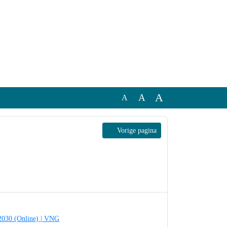
A
A
A
Vorige pagina
egie 2030 (Online) | VNG