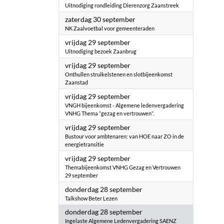
Uitnodiging rondleiding Dierenzorg Zaanstreek
2023
zaterdag 30 september
NK Zaalvoetbal voor gemeenteraden
2023
vrijdag 29 september
Uitnodiging bezoek Zaanbrug
2023
vrijdag 29 september
Onthullen struikelstenen en slotbijeenkomst
Zaanstad
2023
vrijdag 29 september
VNGH bijeenkomst - Algemene ledenvergadering
VNHG Thema “gezag en vertrouwen”.
2023
vrijdag 29 september
Bustour voor ambtenaren: van HOE naar ZO in de
energietransitie
2023
vrijdag 29 september
Themabijeenkomst VNHG Gezag en Vertrouwen
29 september
2023
donderdag 28 september
Talkshow Beter Lezen
2023
donderdag 28 september
Ingelaste Algemene Ledenvergadering SAENZ