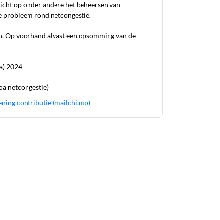
richt op onder andere het beheersen van
e probleem rond netcongestie.
n. Op voorhand alvast een opsomming van de
ra) 2024
oa netcongestie)
ening contributie (mailchi.mp)