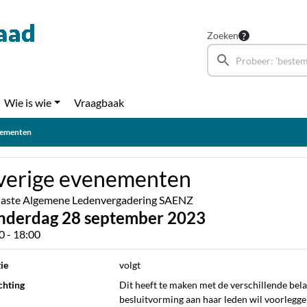
Zoeken
Wie is wie
Vraagbaak
nementen
erige evenementen
laste Algemene Ledenvergadering SAENZ
nderdag 28 september 2023
0 - 18:00
ie
volgt
chting
Dit heeft te maken met de verschillende bel
besluitvorming aan haar leden wil voorleggen