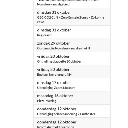
Noordzeekanaalgebied
2023
dinsdag 31 oktober
GBC CO2 Café – Zero Emissie Zones – Zo kom je
er wel!
2023
dinsdag 31 oktober
Regioraad
2023
zondag 29 oktober
Opruimactie Noordzeekanaal en het IJ
2023
vrijdag 20 oktober
Onthulling plaquette 20 oktober
2023
vrijdag 20 oktober
Bustour Energieregio NH
2023
dinsdag 17 oktober
Uitnodiging Zaans Museum
2023
maandag 16 oktober
Pizza-overleg
2023
donderdag 12 oktober
Uitnodiging seizoensopening Zaantheater
2023
donderdag 12 oktober
Informatiemarkt begroting