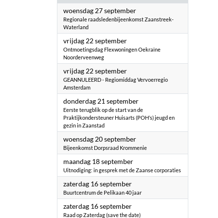
2023
woensdag 27 september
Regionale raadsledenbijeenkomst Zaanstreek-
Waterland
2023
vrijdag 22 september
Ontmoetingsdag Flexwoningen Oekraïne
Noorderveenweg
2023
vrijdag 22 september
GEANNULEERD - Regiomiddag Vervoerregio
Amsterdam
2023
donderdag 21 september
Eerste terugblik op de start van de
Praktijkondersteuner Huisarts (POH’s) jeugd en
gezin in Zaanstad
2023
woensdag 20 september
Bijeenkomst Dorpsraad Krommenie
2023
maandag 18 september
Uitnodiging: in gesprek met de Zaanse corporaties
2023
zaterdag 16 september
Buurtcentrum de Pelikaan 40 jaar
2023
zaterdag 16 september
Raad op Zaterdag (save the date)