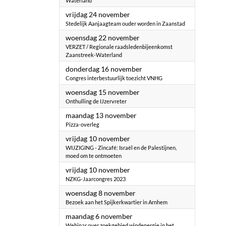
Waterland
2023
vrijdag 24 november
Stedelijk Aanjaagteam ouder worden in Zaanstad
2023
woensdag 22 november
VERZET / Regionale raadsledenbijeenkomst
Zaanstreek-Waterland
2023
donderdag 16 november
Congres interbestuurlijk toezicht VNHG
2023
woensdag 15 november
Onthulling de IJzervreter
2023
maandag 13 november
Pizza-overleg
2023
vrijdag 10 november
WIJZIGING - Zincafé: Israël en de Palestijnen,
moed om te ontmoeten
2023
vrijdag 10 november
NZKG-Jaarcongres 2023
2023
woensdag 8 november
Bezoek aan het Spijkerkwartier in Arnhem
2023
maandag 6 november
Webinar over zoekgebied windenergie in het