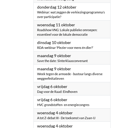
2023
donderdag 12 oktober
Webinar: wat zeggen de verkiezingsprogramma’s
over participatie?
2023
woensdag 11 oktober
Roadshow VNG: Lokale publieke omroepen:
essentieel voor de lokale democratie
2023
dinsdag 10 oktober
RDA-webinar ‘Plezier voor mens én dier?’
2023
maandag 9 oktober
Save the date: Sinterklaasconvenant
2023
maandag 9 oktober
Week tegen de armoede - bustour langs diverse
weggeefinitatieven
2023
vrijdag 6 oktober
Dag voor de Raad: Eindhoven
2023
vrijdag 6 oktober
HVC grondstoffen- en energiecongres
2023
woensdag 4 oktober
A tot Z-debat III - De toekomst van Zaan-IJ
2023
woensdag 4 oktober