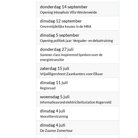
2023
donderdag 14 september
Opening Inloophuis Villa Westerweide
2023
dinsdag 12 september
Onvermijdelijke keuzes in de MRA
2023
dinsdag 5 september
Opening politiek jaar: Vergader- en debattraining
2023
donderdag 27 juli
Summer class Inspirerend Spreken over de
energietransitie
2023
zaterdag 15 juli
Vrijwilligersfeest Zaankanters voor Elkaar
2023
dinsdag 11 juli
Regioraad
2023
woensdag 5 juli
Informatieavond elektriciteitsstation Kogerveld
2023
dinsdag 4 juli
Voorzitterstraining
2023
dinsdag 4 juli
De Zaanse Zomertour