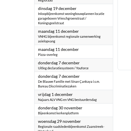
Regioraad
2023
dinsdag 19 december
Inloopbijeenkomst woningbouwplannen locatie
garageboxen Vrieschgroenstraat /
Koningsgeelstraat
2023
maandag 11 december
VNHG bijeenkomst regionale samenwerking
asielopvang
2023
maandag 11 december
Pizza-overleg
2023
donderdag 7 december
Uitleg declaratiesysteem / Youforce
2023
donderdag 7 december
De Blauwe Familie met Sinan Çankaya i.s.m.
Bureau Discriminatiezaken
2023
vrijdag 1 december
Najaars ALV VNG en VNG bestuurdersdag
2023
donderdag 30 november
Bijeenkomst kerkenplatform
2023
woensdag 29 november
Regionale raadsledenbijeenkomst Zaanstreek-