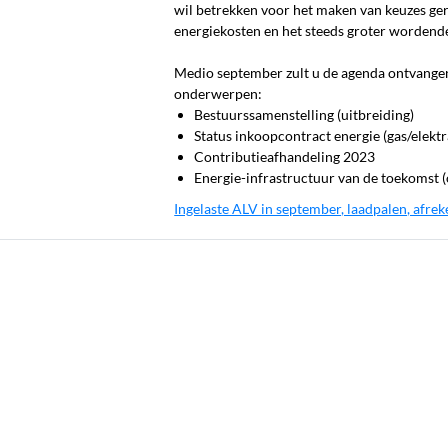
wil betrekken voor het maken van keuzes ge
energiekosten en het steeds groter wordend
Medio september zult u de agenda ontvange
onderwerpen:
Bestuurssamenstelling (uitbreiding)
Status inkoopcontract energie (gas/elekt
Contributieafhandeling 2023
Energie-infrastructuur van de toekomst (
Ingelaste ALV in september, laadpalen, afrek