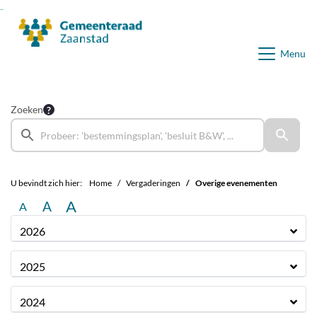
Ga naar de inhoud van deze pagina
Ga naar het zoeken
Ga naar het menu
Menu
Zoeken
U bevindt zich hier:
Home
Vergaderingen
Overige evenementen
A
A
A
2026
2025
2024