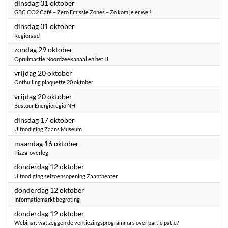
2023
dinsdag 31 oktober
GBC CO2 Café – Zero Emissie Zones – Zo kom je er wel!
2023
dinsdag 31 oktober
Regioraad
2023
zondag 29 oktober
Opruimactie Noordzeekanaal en het IJ
2023
vrijdag 20 oktober
Onthulling plaquette 20 oktober
2023
vrijdag 20 oktober
Bustour Energieregio NH
2023
dinsdag 17 oktober
Uitnodiging Zaans Museum
2023
maandag 16 oktober
Pizza-overleg
2023
donderdag 12 oktober
Uitnodiging seizoensopening Zaantheater
2023
donderdag 12 oktober
Informatiemarkt begroting
2023
donderdag 12 oktober
Webinar: wat zeggen de verkiezingsprogramma’s over participatie?