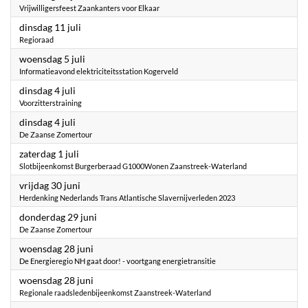
Vrijwilligersfeest Zaankanters voor Elkaar
2023
dinsdag 11 juli
Regioraad
2023
woensdag 5 juli
Informatieavond elektriciteitsstation Kogerveld
2023
dinsdag 4 juli
Voorzitterstraining
2023
dinsdag 4 juli
De Zaanse Zomertour
2023
zaterdag 1 juli
Slotbijeenkomst Burgerberaad G1000Wonen Zaanstreek-Waterland
2023
vrijdag 30 juni
Herdenking Nederlands Trans Atlantische Slavernijverleden 2023
2023
donderdag 29 juni
De Zaanse Zomertour
2023
woensdag 28 juni
De Energieregio NH gaat door! - voortgang energietransitie
2023
woensdag 28 juni
Regionale raadsledenbijeenkomst Zaanstreek-Waterland