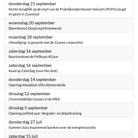
2023
donderdag 21 september
Eerste terugblik op de start van de Praktijkondersteuner Huisarts (POH’s) jeugd
en gezin in Zaanstad
2023
woensdag 20 september
Bijeenkomst Dorpsraad Krommenie
2023
maandag 18 september
Uitnodiging: in gesprek met de Zaanse corporaties
2023
zaterdag 16 september
Buurtcentrum de Pelikaan 40 jaar
2023
zaterdag 16 september
Raad op Zaterdag (save the date)
2023
donderdag 14 september
Opening Inloophuis Villa Westerweide
2023
dinsdag 12 september
Onvermijdelijke keuzes in de MRA
2023
dinsdag 5 september
Opening politiek jaar: Vergader- en debattraining
2023
donderdag 27 juli
Summer class Inspirerend Spreken over de energietransitie
2023
zaterdag 15 juli