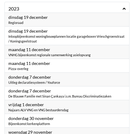
2023
2023
dinsdag 19 december
Regioraad
2023
dinsdag 19 december
Inloopbijeenkomst woningbouwplannen locatie garageboxen Vrieschgroenstraat
/ Koningsgeelstraat
2023
maandag 11 december
VNHG bijeenkomst regionale samenwerking asielopvang
2023
maandag 11 december
Pizza-overleg
2023
donderdag 7 december
Uitleg declaratiesysteem / Youforce
2023
donderdag 7 december
De Blauwe Familie met Sinan Çankaya i.s.m. Bureau Discriminatiezaken
2023
vrijdag 1 december
Najaars ALV VNG en VNG bestuurdersdag
2023
donderdag 30 november
Bijeenkomst kerkenplatform
2023
woensdag 29 november