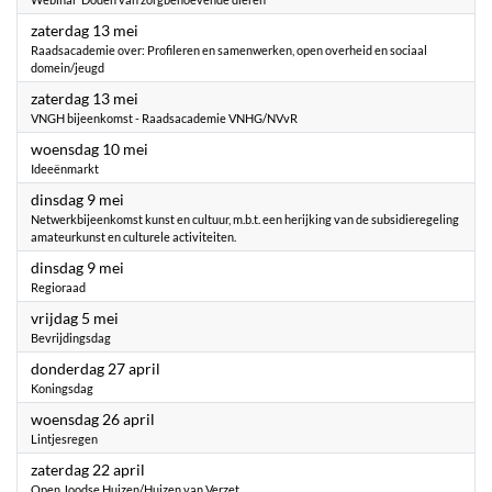
2023
zaterdag 13 mei
Raadsacademie over: Profileren en samenwerken, open overheid en sociaal
domein/jeugd
2023
zaterdag 13 mei
VNGH bijeenkomst - Raadsacademie VNHG/NVvR
2023
woensdag 10 mei
Ideeënmarkt
2023
dinsdag 9 mei
Netwerkbijeenkomst kunst en cultuur, m.b.t. een herijking van de subsidieregeling
amateurkunst en culturele activiteiten.
2023
dinsdag 9 mei
Regioraad
2023
vrijdag 5 mei
Bevrijdingsdag
2023
donderdag 27 april
Koningsdag
2023
woensdag 26 april
Lintjesregen
2023
zaterdag 22 april
Open Joodse Huizen/Huizen van Verzet