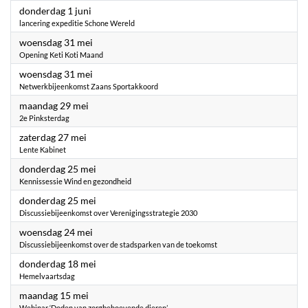
2023
donderdag 1 juni
lancering expeditie Schone Wereld
2023
woensdag 31 mei
Opening Keti Koti Maand
2023
woensdag 31 mei
Netwerkbijeenkomst Zaans Sportakkoord
2023
maandag 29 mei
2e Pinksterdag
2023
zaterdag 27 mei
Lente Kabinet
2023
donderdag 25 mei
Kennissessie Wind en gezondheid
2023
donderdag 25 mei
Discussiebijeenkomst over Verenigingsstrategie 2030
2023
woensdag 24 mei
Discussiebijeenkomst over de stadsparken van de toekomst
2023
donderdag 18 mei
Hemelvaartsdag
2023
maandag 15 mei
Webinar ‘Doden van zorgbehoevende dieren’