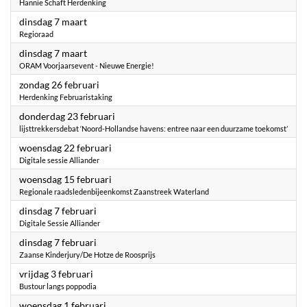
Hannie Schaft Herdenking
2023
dinsdag 7 maart
Regioraad
2023
dinsdag 7 maart
ORAM Voorjaarsevent - Nieuwe Energie!
2023
zondag 26 februari
Herdenking Februaristaking
2023
donderdag 23 februari
lijsttrekkersdebat ‘Noord-Hollandse havens: entree naar een duurzame toekomst’
2023
woensdag 22 februari
Digitale sessie Alliander
2023
woensdag 15 februari
Regionale raadsledenbijeenkomst Zaanstreek Waterland
2023
dinsdag 7 februari
Digitale Sessie Alliander
2023
dinsdag 7 februari
Zaanse Kinderjury/De Hotze de Roosprijs
2023
vrijdag 3 februari
Bustour langs poppodia
2023
woensdag 1 februari