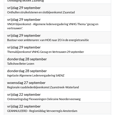
Uitnodiging bezoek Zaanbrug
2023
vrijdag 29 september
Onthullen struikelstenen en slotbijeenkomst Zaanstad
2023
vrijdag 29 september
VNGH bijeenkomst - Algemene ledenvergadering VNHG Thema “gezag en
vertrouwen”.
2023
vrijdag 29 september
Bustour voor ambtenaren: van HOE naar ZO in de energietransitie
2023
vrijdag 29 september
Themabijeenkomst VNHG Gezag en Vertrouwen 29 september
2023
donderdag 28 september
Talkshow Beter Lezen
2023
donderdag 28 september
Ingelaste Algemene Ledenvergadering SAENZ
2023
woensdag 27 september
Regionale raadsledenbijeenkomst Zaanstreek-Waterland
2023
vrijdag 22 september
Ontmoetingsdag Flexwoningen Oekraïne Noorderveenweg
2023
vrijdag 22 september
GEANNULEERD - Regiomiddag Vervoerregio Amsterdam