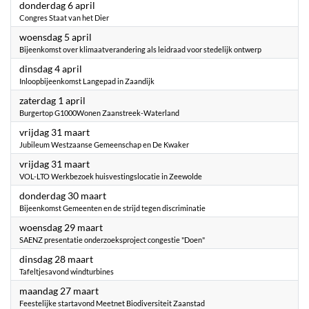
2023
donderdag 6 april
Congres Staat van het Dier
2023
woensdag 5 april
Bijeenkomst over klimaatverandering als leidraad voor stedelijk ontwerp
2023
dinsdag 4 april
Inloopbijeenkomst Langepad in Zaandijk
2023
zaterdag 1 april
Burgertop G1000Wonen Zaanstreek-Waterland
2023
vrijdag 31 maart
Jubileum Westzaanse Gemeenschap en De Kwaker
2023
vrijdag 31 maart
VOL-LTO Werkbezoek huisvestingslocatie in Zeewolde
2023
donderdag 30 maart
Bijeenkomst Gemeenten en de strijd tegen discriminatie
2023
woensdag 29 maart
SAENZ presentatie onderzoeksproject congestie "Doen"
2023
dinsdag 28 maart
Tafeltjesavond windturbines
2023
maandag 27 maart
Feestelijke startavond Meetnet Biodiversiteit Zaanstad