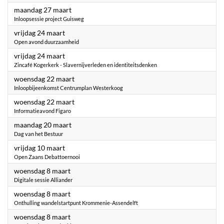
2023
maandag 27 maart
Inloopsessie project Guisweg
2023
vrijdag 24 maart
Open avond duurzaamheid
2023
vrijdag 24 maart
Zincafé Kogerkerk - Slavernijverleden en identiteitsdenken
2023
woensdag 22 maart
Inloopbijeenkomst Centrumplan Westerkoog
2023
woensdag 22 maart
Informatieavond Figaro
2023
maandag 20 maart
Dag van het Bestuur
2023
vrijdag 10 maart
Open Zaans Debattoernooi
2023
woensdag 8 maart
Digitale sessie Alliander
2023
woensdag 8 maart
Onthulling wandelstartpunt Krommenie-Assendelft
2023
woensdag 8 maart