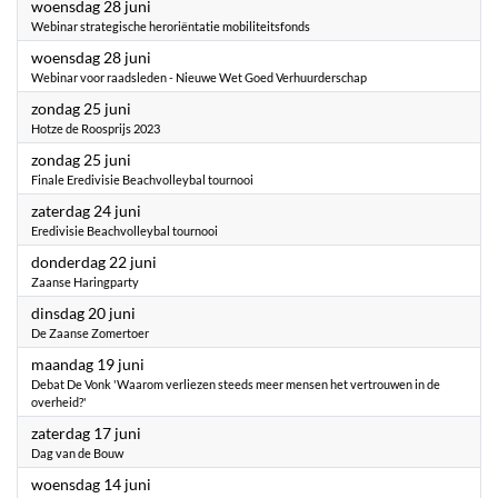
2023
woensdag 28 juni
Webinar strategische heroriëntatie mobiliteitsfonds
2023
woensdag 28 juni
Webinar voor raadsleden - Nieuwe Wet Goed Verhuurderschap
2023
zondag 25 juni
Hotze de Roosprijs 2023
2023
zondag 25 juni
Finale Eredivisie Beachvolleybal tournooi
2023
zaterdag 24 juni
Eredivisie Beachvolleybal tournooi
2023
donderdag 22 juni
Zaanse Haringparty
2023
dinsdag 20 juni
De Zaanse Zomertoer
2023
maandag 19 juni
Debat De Vonk 'Waarom verliezen steeds meer mensen het vertrouwen in de
overheid?'
2023
zaterdag 17 juni
Dag van de Bouw
2023
woensdag 14 juni