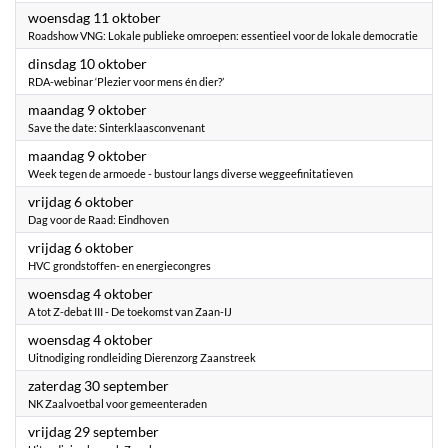
2023
woensdag 11 oktober
Roadshow VNG: Lokale publieke omroepen: essentieel voor de lokale democratie
2023
dinsdag 10 oktober
RDA-webinar ‘Plezier voor mens én dier?’
2023
maandag 9 oktober
Save the date: Sinterklaasconvenant
2023
maandag 9 oktober
Week tegen de armoede - bustour langs diverse weggeefinitatieven
2023
vrijdag 6 oktober
Dag voor de Raad: Eindhoven
2023
vrijdag 6 oktober
HVC grondstoffen- en energiecongres
2023
woensdag 4 oktober
A tot Z-debat III - De toekomst van Zaan-IJ
2023
woensdag 4 oktober
Uitnodiging rondleiding Dierenzorg Zaanstreek
2023
zaterdag 30 september
NK Zaalvoetbal voor gemeenteraden
2023
vrijdag 29 september