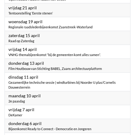
2023
vrijdag 21 april
Tentoonstelling ‘Eerste stenen’
2023
woensdag 19 april
Regionale raadsledenbijeenkomst Zaanstreek-Waterland
2023
zaterdag 15 april
Raad op Zaterdag
2023
vrijdag 14 april
VNHG-themabijeenkomst “bij de gemeenten komt alles samen”.
2023
donderdag 13 april
Film Houtbouw van Stichting BABEL, Zaans architectuurplatform
2023
dinsdag 11 april
Gezamenlijke technische sessie | windturbines bij Noorder IJ plas/Cornelis
Douwesterrein
2023
maandag 10 april
2e paasdag
2023
vrijdag 7 april
DeKamer
2023
donderdag 6 april
Bijeenkomst Ready to Connect - Democratie en Jongeren