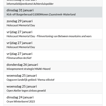
informatiebijeenkomst Achtersluispolder
2023
dinsdag 31 januari
Kick-off Burgerberaad G1000Wonen Zaanstreek-Waterland
2023
zondag 29 januari
Holocaust Memorial Day
2023
vrijdag 27 januari
Holocaust Memorial Day - Filmvertoning van Between mountains and wars
2023
vrijdag 27 januari
Holocaust Memorial Day
2023
vrijdag 27 januari
Filmmarathon Archief
2023
donderdag 26 januari
Inloopmoment strategie MAAK>Noord
2023
woensdag 25 januari
Opgaven landelijk gebied / thema stikstof
2023
woensdag 25 januari
Open Atelier tegen zinloos geweld
2023
dinsdag 24 januari
Oram Winterborrel 2023