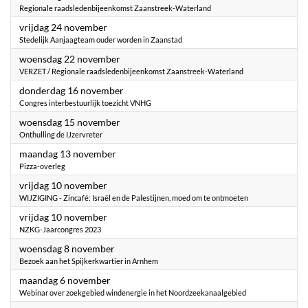
Regionale raadsledenbijeenkomst Zaanstreek-Waterland
2023
vrijdag 24 november
Stedelijk Aanjaagteam ouder worden in Zaanstad
2023
woensdag 22 november
VERZET / Regionale raadsledenbijeenkomst Zaanstreek-Waterland
2023
donderdag 16 november
Congres interbestuurlijk toezicht VNHG
2023
woensdag 15 november
Onthulling de IJzervreter
2023
maandag 13 november
Pizza-overleg
2023
vrijdag 10 november
WIJZIGING - Zincafé: Israël en de Palestijnen, moed om te ontmoeten
2023
vrijdag 10 november
NZKG-Jaarcongres 2023
2023
woensdag 8 november
Bezoek aan het Spijkerkwartier in Arnhem
2023
maandag 6 november
Webinar over zoekgebied windenergie in het Noordzeekanaalgebied