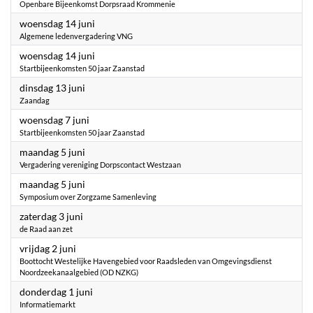
Openbare Bijeenkomst Dorpsraad Krommenie
2023
woensdag 14 juni
Algemene ledenvergadering VNG
2023
woensdag 14 juni
Startbijeenkomsten 50 jaar Zaanstad
2023
dinsdag 13 juni
Zaandag
2023
woensdag 7 juni
Startbijeenkomsten 50 jaar Zaanstad
2023
maandag 5 juni
Vergadering vereniging Dorpscontact Westzaan
2023
maandag 5 juni
Symposium over Zorgzame Samenleving
2023
zaterdag 3 juni
de Raad aan zet
2023
vrijdag 2 juni
Boottocht Westelijke Havengebied voor Raadsleden van Omgevingsdienst
Noordzeekanaalgebied (OD NZKG)
2023
donderdag 1 juni
Informatiemarkt