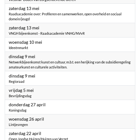
2023
zaterdag 13 mei
Raadsacademie over: Profileren en samenwerken, open overheid en sociaal
domein/jeugd
2023
zaterdag 13 mei
VNGH bijeenkomst - Raadsacademie VNHG/NVvR
2023
woensdag 10 mei
Ideeënmarkt
2023
dinsdag 9 mei
Netwerkbijeenkomst kunst en cultuur, m.b.t. een herijking van de subsidieregeling
amateurkunst en culturele activiteiten.
2023
dinsdag 9 mei
Regioraad
2023
vrijdag 5 mei
Bevrijdingsdag
2023
donderdag 27 april
Koningsdag
2023
woensdag 26 april
Lintjesregen
2023
zaterdag 22 april
Open Joodse Huizen/Huizen van Verzet