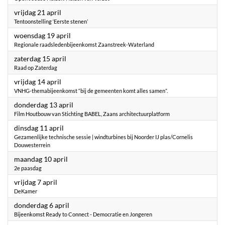
2023
vrijdag 21 april
Tentoonstelling ‘Eerste stenen’
2023
woensdag 19 april
Regionale raadsledenbijeenkomst Zaanstreek-Waterland
2023
zaterdag 15 april
Raad op Zaterdag
2023
vrijdag 14 april
VNHG-themabijeenkomst “bij de gemeenten komt alles samen”.
2023
donderdag 13 april
Film Houtbouw van Stichting BABEL, Zaans architectuurplatform
2023
dinsdag 11 april
Gezamenlijke technische sessie | windturbines bij Noorder IJ plas/Cornelis
Douwesterrein
2023
maandag 10 april
2e paasdag
2023
vrijdag 7 april
DeKamer
2023
donderdag 6 april
Bijeenkomst Ready to Connect - Democratie en Jongeren