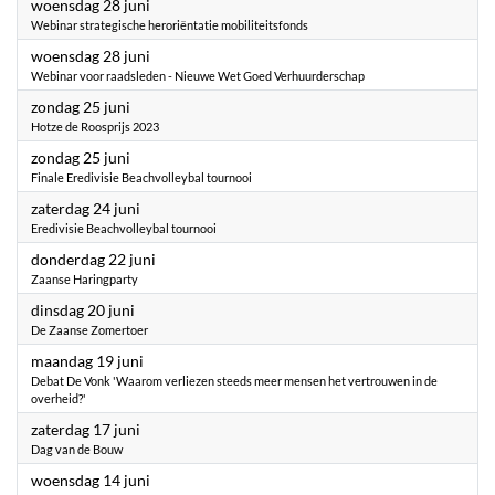
2023
woensdag 28 juni
Webinar strategische heroriëntatie mobiliteitsfonds
2023
woensdag 28 juni
Webinar voor raadsleden - Nieuwe Wet Goed Verhuurderschap
2023
zondag 25 juni
Hotze de Roosprijs 2023
2023
zondag 25 juni
Finale Eredivisie Beachvolleybal tournooi
2023
zaterdag 24 juni
Eredivisie Beachvolleybal tournooi
2023
donderdag 22 juni
Zaanse Haringparty
2023
dinsdag 20 juni
De Zaanse Zomertoer
2023
maandag 19 juni
Debat De Vonk 'Waarom verliezen steeds meer mensen het vertrouwen in de
overheid?'
2023
zaterdag 17 juni
Dag van de Bouw
2023
woensdag 14 juni