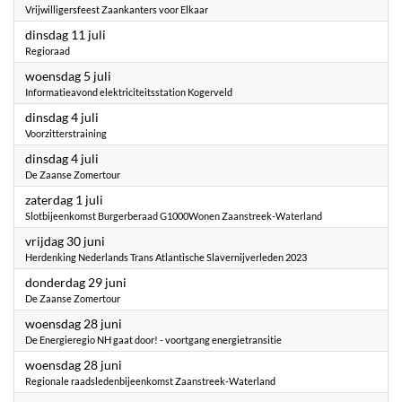
Vrijwilligersfeest Zaankanters voor Elkaar
2023
dinsdag 11 juli
Regioraad
2023
woensdag 5 juli
Informatieavond elektriciteitsstation Kogerveld
2023
dinsdag 4 juli
Voorzitterstraining
2023
dinsdag 4 juli
De Zaanse Zomertour
2023
zaterdag 1 juli
Slotbijeenkomst Burgerberaad G1000Wonen Zaanstreek-Waterland
2023
vrijdag 30 juni
Herdenking Nederlands Trans Atlantische Slavernijverleden 2023
2023
donderdag 29 juni
De Zaanse Zomertour
2023
woensdag 28 juni
De Energieregio NH gaat door! - voortgang energietransitie
2023
woensdag 28 juni
Regionale raadsledenbijeenkomst Zaanstreek-Waterland