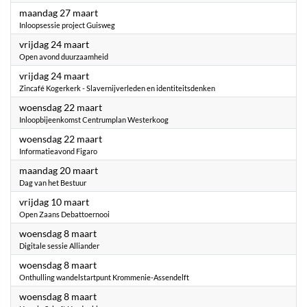
2023
maandag 27 maart
Inloopsessie project Guisweg
2023
vrijdag 24 maart
Open avond duurzaamheid
2023
vrijdag 24 maart
Zincafé Kogerkerk - Slavernijverleden en identiteitsdenken
2023
woensdag 22 maart
Inloopbijeenkomst Centrumplan Westerkoog
2023
woensdag 22 maart
Informatieavond Figaro
2023
maandag 20 maart
Dag van het Bestuur
2023
vrijdag 10 maart
Open Zaans Debattoernooi
2023
woensdag 8 maart
Digitale sessie Alliander
2023
woensdag 8 maart
Onthulling wandelstartpunt Krommenie-Assendelft
2023
woensdag 8 maart