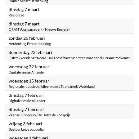
Hannie Schaft Herdenking
2023
dinsdag 7 maart
Regioraad
2023
dinsdag 7 maart
ORAM Voorjaarsevent - Nieuwe Energie!
2023
zondag 26 februari
Herdenking Februaristaking
2023
donderdag 23 februari
lijsttrekkersdebat ‘Noord-Hollandse havens: entree naar een duurzame toekomst’
2023
woensdag 22 februari
Digitale sessie Alliander
2023
woensdag 15 februari
Regionale raadsledenbijeenkomst Zaanstreek Waterland
2023
dinsdag 7 februari
Digitale Sessie Alliander
2023
dinsdag 7 februari
Zaanse Kinderjury/De Hotze de Roosprijs
2023
vrijdag 3 februari
Bustour langs poppodia
2023
woensdag 1 februari