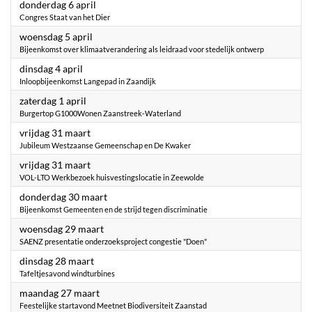
2023
donderdag 6 april
Congres Staat van het Dier
2023
woensdag 5 april
Bijeenkomst over klimaatverandering als leidraad voor stedelijk ontwerp
2023
dinsdag 4 april
Inloopbijeenkomst Langepad in Zaandijk
2023
zaterdag 1 april
Burgertop G1000Wonen Zaanstreek-Waterland
2023
vrijdag 31 maart
Jubileum Westzaanse Gemeenschap en De Kwaker
2023
vrijdag 31 maart
VOL-LTO Werkbezoek huisvestingslocatie in Zeewolde
2023
donderdag 30 maart
Bijeenkomst Gemeenten en de strijd tegen discriminatie
2023
woensdag 29 maart
SAENZ presentatie onderzoeksproject congestie "Doen"
2023
dinsdag 28 maart
Tafeltjesavond windturbines
2023
maandag 27 maart
Feestelijke startavond Meetnet Biodiversiteit Zaanstad