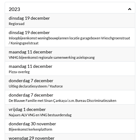
2023
2023
dinsdag 19 december
Regioraad
2023
dinsdag 19 december
Inloopbijeenkomst woningbouwplannen locatie garageboxen Vrieschgroenstraat
/ Koningsgeelstraat
2023
maandag 11 december
VNHG bijeenkomst regionale samenwerking asielopvang
2023
maandag 11 december
Pizza-overleg
2023
donderdag 7 december
Uitleg declaratiesysteem / Youforce
2023
donderdag 7 december
De Blauwe Familie met Sinan Çankaya i.s.m. Bureau Discriminatiezaken
2023
vrijdag 1 december
Najaars ALV VNG en VNG bestuurdersdag
2023
donderdag 30 november
Bijeenkomst kerkenplatform
2023
woensdag 29 november