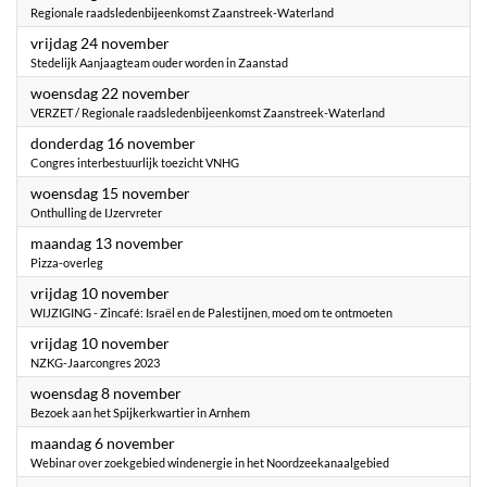
Regionale raadsledenbijeenkomst Zaanstreek-Waterland
2023
vrijdag 24 november
Stedelijk Aanjaagteam ouder worden in Zaanstad
2023
woensdag 22 november
VERZET / Regionale raadsledenbijeenkomst Zaanstreek-Waterland
2023
donderdag 16 november
Congres interbestuurlijk toezicht VNHG
2023
woensdag 15 november
Onthulling de IJzervreter
2023
maandag 13 november
Pizza-overleg
2023
vrijdag 10 november
WIJZIGING - Zincafé: Israël en de Palestijnen, moed om te ontmoeten
2023
vrijdag 10 november
NZKG-Jaarcongres 2023
2023
woensdag 8 november
Bezoek aan het Spijkerkwartier in Arnhem
2023
maandag 6 november
Webinar over zoekgebied windenergie in het Noordzeekanaalgebied