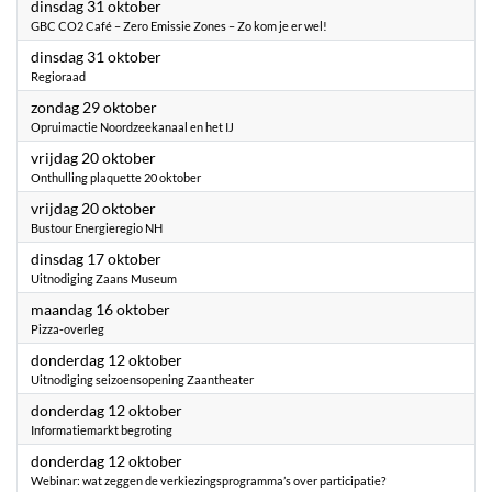
2023
dinsdag 31 oktober
GBC CO2 Café – Zero Emissie Zones – Zo kom je er wel!
2023
dinsdag 31 oktober
Regioraad
2023
zondag 29 oktober
Opruimactie Noordzeekanaal en het IJ
2023
vrijdag 20 oktober
Onthulling plaquette 20 oktober
2023
vrijdag 20 oktober
Bustour Energieregio NH
2023
dinsdag 17 oktober
Uitnodiging Zaans Museum
2023
maandag 16 oktober
Pizza-overleg
2023
donderdag 12 oktober
Uitnodiging seizoensopening Zaantheater
2023
donderdag 12 oktober
Informatiemarkt begroting
2023
donderdag 12 oktober
Webinar: wat zeggen de verkiezingsprogramma’s over participatie?