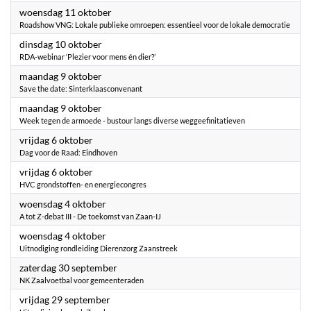
2023
woensdag 11 oktober
Roadshow VNG: Lokale publieke omroepen: essentieel voor de lokale democratie
2023
dinsdag 10 oktober
RDA-webinar ‘Plezier voor mens én dier?’
2023
maandag 9 oktober
Save the date: Sinterklaasconvenant
2023
maandag 9 oktober
Week tegen de armoede - bustour langs diverse weggeefinitatieven
2023
vrijdag 6 oktober
Dag voor de Raad: Eindhoven
2023
vrijdag 6 oktober
HVC grondstoffen- en energiecongres
2023
woensdag 4 oktober
A tot Z-debat III - De toekomst van Zaan-IJ
2023
woensdag 4 oktober
Uitnodiging rondleiding Dierenzorg Zaanstreek
2023
zaterdag 30 september
NK Zaalvoetbal voor gemeenteraden
2023
vrijdag 29 september