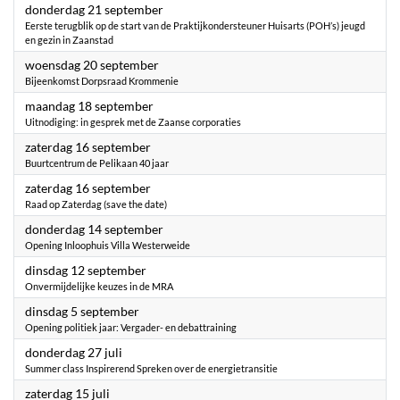
2023
donderdag 21 september
Eerste terugblik op de start van de Praktijkondersteuner Huisarts (POH’s) jeugd
en gezin in Zaanstad
2023
woensdag 20 september
Bijeenkomst Dorpsraad Krommenie
2023
maandag 18 september
Uitnodiging: in gesprek met de Zaanse corporaties
2023
zaterdag 16 september
Buurtcentrum de Pelikaan 40 jaar
2023
zaterdag 16 september
Raad op Zaterdag (save the date)
2023
donderdag 14 september
Opening Inloophuis Villa Westerweide
2023
dinsdag 12 september
Onvermijdelijke keuzes in de MRA
2023
dinsdag 5 september
Opening politiek jaar: Vergader- en debattraining
2023
donderdag 27 juli
Summer class Inspirerend Spreken over de energietransitie
2023
zaterdag 15 juli