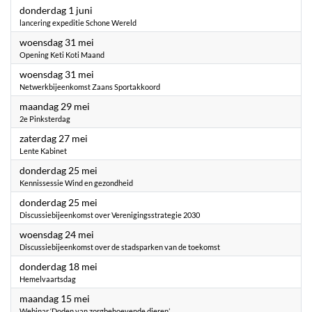
2023
donderdag 1 juni
lancering expeditie Schone Wereld
2023
woensdag 31 mei
Opening Keti Koti Maand
2023
woensdag 31 mei
Netwerkbijeenkomst Zaans Sportakkoord
2023
maandag 29 mei
2e Pinksterdag
2023
zaterdag 27 mei
Lente Kabinet
2023
donderdag 25 mei
Kennissessie Wind en gezondheid
2023
donderdag 25 mei
Discussiebijeenkomst over Verenigingsstrategie 2030
2023
woensdag 24 mei
Discussiebijeenkomst over de stadsparken van de toekomst
2023
donderdag 18 mei
Hemelvaartsdag
2023
maandag 15 mei
Webinar ‘Doden van zorgbehoevende dieren’