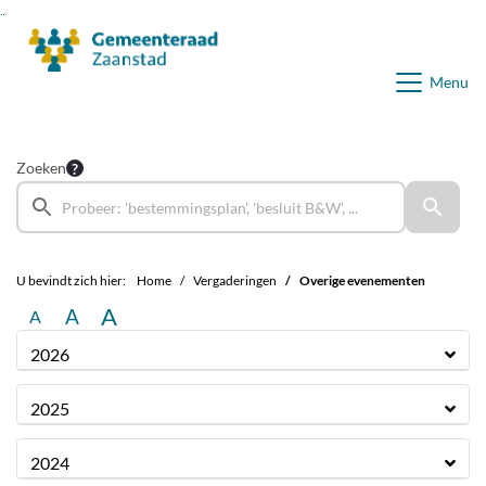
Ga naar de inhoud van deze pagina
Ga naar het zoeken
Ga naar het menu
Menu
Zoeken
U bevindt zich hier:
Home
Vergaderingen
Overige evenementen
A
A
A
2026
2025
2024