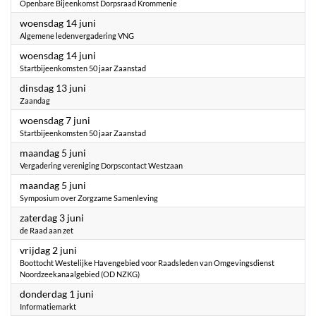
Openbare Bijeenkomst Dorpsraad Krommenie
2023
woensdag 14 juni
Algemene ledenvergadering VNG
2023
woensdag 14 juni
Startbijeenkomsten 50 jaar Zaanstad
2023
dinsdag 13 juni
Zaandag
2023
woensdag 7 juni
Startbijeenkomsten 50 jaar Zaanstad
2023
maandag 5 juni
Vergadering vereniging Dorpscontact Westzaan
2023
maandag 5 juni
Symposium over Zorgzame Samenleving
2023
zaterdag 3 juni
de Raad aan zet
2023
vrijdag 2 juni
Boottocht Westelijke Havengebied voor Raadsleden van Omgevingsdienst
Noordzeekanaalgebied (OD NZKG)
2023
donderdag 1 juni
Informatiemarkt