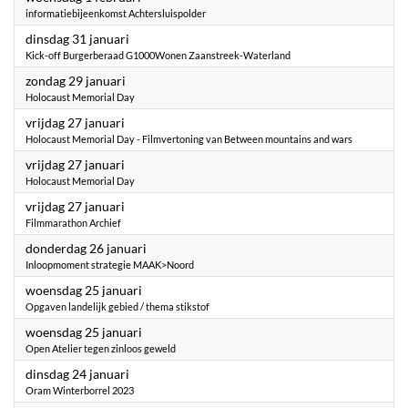
informatiebijeenkomst Achtersluispolder
2023
dinsdag 31 januari
Kick-off Burgerberaad G1000Wonen Zaanstreek-Waterland
2023
zondag 29 januari
Holocaust Memorial Day
2023
vrijdag 27 januari
Holocaust Memorial Day - Filmvertoning van Between mountains and wars
2023
vrijdag 27 januari
Holocaust Memorial Day
2023
vrijdag 27 januari
Filmmarathon Archief
2023
donderdag 26 januari
Inloopmoment strategie MAAK>Noord
2023
woensdag 25 januari
Opgaven landelijk gebied / thema stikstof
2023
woensdag 25 januari
Open Atelier tegen zinloos geweld
2023
dinsdag 24 januari
Oram Winterborrel 2023