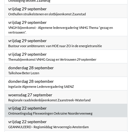
Uitnodiging bezoek Zaanbrug
2023
vrijdag 29 september
Onthullen struikelstenen en slotbijeenkomst Zaanstad
2023
vrijdag 29 september
VNGH bijeenkomst - Algemene ledenvergadering VNHG Thema “gezag en
vertrouwen”.
2023
vrijdag 29 september
Bustour voor ambtenaren: van HOE naar ZO in de energietransitie
2023
vrijdag 29 september
Themabijeenkomst VNHG Gezag en Vertrouwen 29 september
2023
donderdag 28 september
Talkshow Beter Lezen
2023
donderdag 28 september
Ingelaste Algemene Ledenvergadering SAENZ
2023
woensdag 27 september
Regionale raadsledenbijeenkomst Zaanstreek-Waterland
2023
vrijdag 22 september
Ontmoetingsdag Flexwoningen Oekraïne Noorderveenweg
2023
vrijdag 22 september
GEANNULEERD - Regiomiddag Vervoerregio Amsterdam